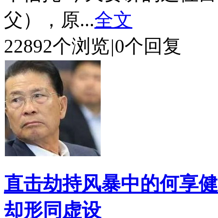
父），原...
全文
22892个浏览
|
0个回复
直击劫持风暴中的何享健
却形同虚设