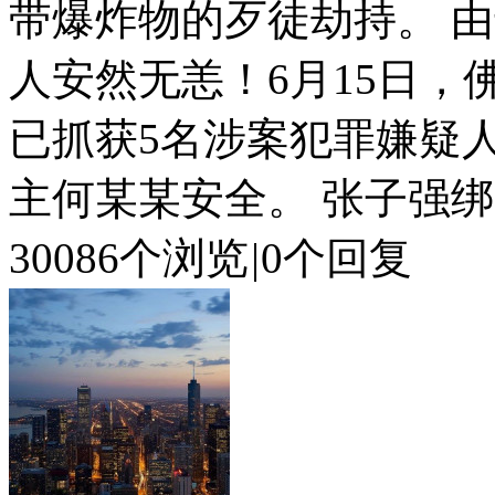
带爆炸物的歹徒劫持。 
人安然无恙！6月15日
已抓获5名涉案犯罪嫌疑
主何某某安全。 张子强绑..
30086个浏览
|
0个回复