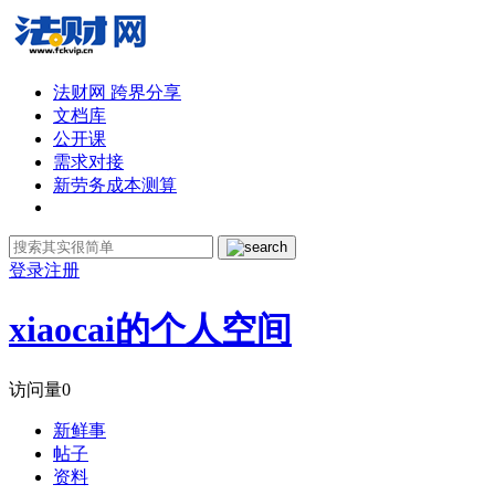
法财网 跨界分享
文档库
公开课
需求对接
新劳务成本测算
登录
注册
xiaocai的个人空间
访问量
0
新鲜事
帖子
资料