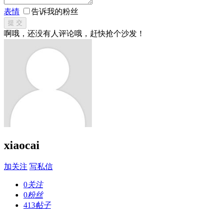
表情
告诉我的粉丝
提 交
啊哦，还没有人评论哦，赶快抢个沙发！
xiaocai
加关注
写私信
0
关注
0
粉丝
413
帖子