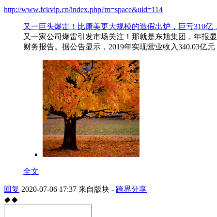
http://www.fckvip.cn/index.php?m=space&uid=114
又一巨头爆雷！比康美更大规模的造假出炉，巨亏310亿，
又一家公司爆雷引发市场关注！那就是东旭集团，年报显示巨
财务报告。据公告显示，2019年实现营业收入340.03亿元，同
全文
回复
2020-07-06 17:37
来自版块 -
跨界分享
◆
◆