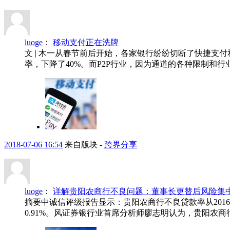
luoge
：
移动支付正在洗牌
文 | 木一从春节前后开始，各家银行纷纷切断了快捷
率，下降了40%。而P2P行业，因为通道的各种限制和行业
2018-07-06 16:54
来自版块 -
跨界分享
luoge
：
详解贵阳农商行不良问题：董事长更替后风险集中
摘要中诚信评级报告显示：贵阳农商行不良贷款率从2016年末的
0.91%。风证券银行业首席分析师廖志明认为，贵阳农商行