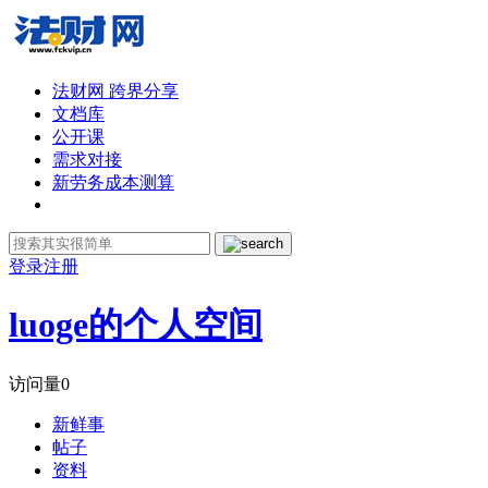
法财网 跨界分享
文档库
公开课
需求对接
新劳务成本测算
登录
注册
luoge的个人空间
访问量
0
新鲜事
帖子
资料