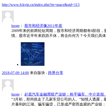
http://www.fckvip.cn/index.php?m=space&uid=113
luoge
：
股市和经济像2011年底
2009年来的前两轮短周期，股市和经济周期都有6阶段
情。股市近半年来跌跌不休，将去向何方？今天我们具体
2018-07-09 14:00
来自版块 -
跨界分享
luoge
：
起底汽车金融黑暗产业链：枪手骗车、中介造假
“3月初，郑州抓走了几家车贷公司的人。”知情人透露
片暴利的江湖。骗车骗贷，已形成严密而血腥的产业链：中