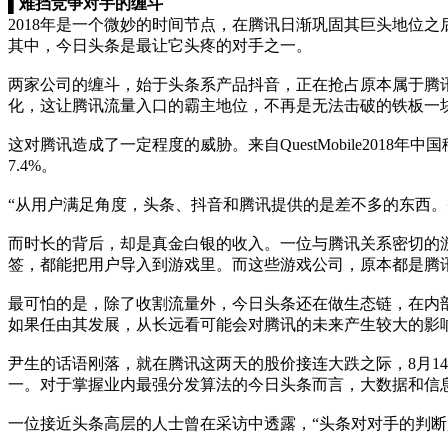
▌难挡竞争对手的缠斗
2018年是一个微妙的时间节点，在腾讯日渐巩固其巨头地位
其中，今日头条是最让它头疼的对手之一。
两家公司的缠斗，始于头条系产品抖音，正在抢占原本属于腾讯
化，这让腾讯流量入口的霸主地位，不再是无法击破的铁板一
这对腾讯造成了一定程度的威胁。来自QuestMobile2018
7.4%。
“从用户满足角度，头条、抖音和腾讯提供的是差不多的东西。
而时长的背后，却是真金白银的收入。一位与腾讯关系密切的
签，都能把用户导入到游戏里。而这些游戏公司，原本都是腾
最可怕的是，除了收割流量外，今日头条还在做生态链，在内
如果任由其发展，从长远看可能会对腾讯的未来产生较大的影
尹生的话语刚落，就在腾讯这两天的股价接连大跌之际，8月1
一。对于掌握业内最强分发算法的今日头条而言，大数据和信
一位接近头条高层的人士曾在采访中透露，“头条对对手的判断是，2