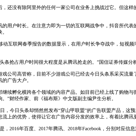
之后，还没有除阿里外的任何一家公司在业务上挑战过它。但这
的用户时长。在注意力即为一切的互联网战争中，抖音所代表的
块。
年中国移动互联网春季报告的数据显示，在用户时长争夺战中，短视频增
头条抢占用户时间很大程度是从腾讯抢走的。”国信证券传媒分
游戏公司高管称，目前不少游戏公司已经去今日头条系采买流量
讯的广告大户。
部继续孵化横跨各个领域的内容产品。如目前已经上线了购物与
响。”财经作家、前《福布斯》中文版副主编尹生分析。
4日，今日头条却悄然然发布“穿山甲联盟”的广告联盟产品，这
息流上的优势，使得让它在广告内容分发的效率上，有着比腾讯
016年百度、2017年腾讯、2018年Facebook，分别对