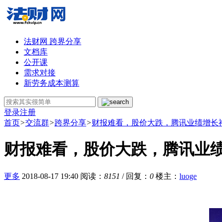
法财网 跨界分享
文档库
公开课
需求对接
新劳务成本测算
登录
注册
首页
>
交流群
>
跨界分享
>
财报难看，股价大跌，腾讯业绩增长
财报难看，股价大跌，腾讯业
更多
2018-08-17 19:40
阅读：
8151
/ 回复：
0
楼主
：
luoge