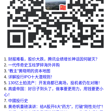
1.
财报难看，股价大跌，腾讯业绩增长神话因何破灭？
2.
一代传奇史玉柱梦碎海外并购
3.
“教主”黄晓明的资本地图
4.
详解投行IPO十大潜规则！
5.
130亿土拍流产：开发商都已离场，投机者仍在对赌！
6.
高盛帝国：好日子到头了，做事要更用力，用钱要更小
心！
7.
中國投行史
8.
黄奇帆重磅演讲：给A股开6大“药方”，打破“刚性兑付”！