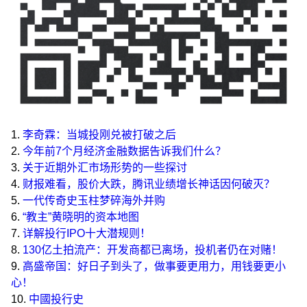
1.
李奇霖：当城投刚兑被打破之后
2.
今年前7个月经济金融数据告诉我们什么？
3.
关于近期外汇市场形势的一些探讨
4.
财报难看，股价大跌，腾讯业绩增长神话因何破灭？
5.
一代传奇史玉柱梦碎海外并购
6.
“教主”黄晓明的资本地图
7.
详解投行IPO十大潜规则！
8.
130亿土拍流产：开发商都已离场，投机者仍在对赌！
9.
高盛帝国：好日子到头了，做事要更用力，用钱要更小
心！
10.
中國投行史