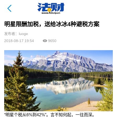
法财课详情页
明星限酬加税，送给冰冰4种避税方案
发布者：luoge
2018-08-17 19:54
9650
“明星个税从6%到42%”。言不知何起，一往而深。