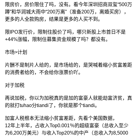
限房价，房价限住了吗，没有。看今年深圳招商双玺“500万
蹲”和华润城大雨中“200万离”（准备200万，离婚买房），
更多的人全款购房，结果是更多的人买不到。
限IPO发行价，限制住股价了吗，哪只新股上市首日不是
+44%涨幅，限制住募集资金规模了吗？都没有。
市场>计划
片酬不是制片人给的，是市场给的，是哭喊着缩小贫富差距
的消费者给的，不会给你涨票价吖。
对于加税
再说加税，你以为加税真的是加的富豪人就能劫富济贫，真
的就打tuhao分tiandi了，你就是那个tiandi。
加富人税根本无法缩小贫富差距，先看个美国数据，
12年上半年，占收入Top0.001％的超级富豪（总收入至少
为6,200万美元）与收入Top20%的中产（总收入为8,5000