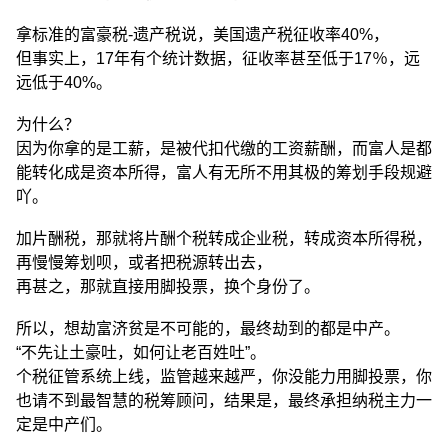
拿标准的富豪税-遗产税说，美国遗产税征收率40%，
但事实上，17年有个统计数据，征收率甚至低于17％，远
远低于40%。
为什么？
因为你拿的是工薪，是被代扣代缴的工资薪酬，而富人是都
能转化成是资本所得，富人有无所不用其极的筹划手段规避
吖。
加片酬税，那就将片酬个税转成企业税，转成资本所得税，
再慢慢筹划呗，或者把税源转出去，
再甚之，那就直接用脚投票，换个身份了。
所以，想劫富济贫是不可能的，最终劫到的都是中产。
“不先让土豪吐，如何让老百姓吐”。
个税征管系统上线，监管越来越严，你没能力用脚投票，你
也请不到最智慧的税筹顾问，结果是，最终承担纳税主力一
定是中产们。