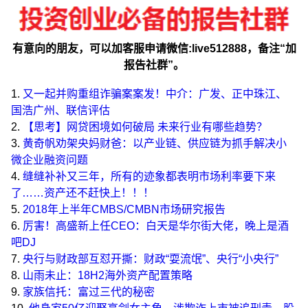
有意向的朋友，可以加客服申请微信:live512888，备注“加
报告社群”。
1.
又一起并购重组诈骗案案发！中介：广发、正中珠江、
国浩广州、联信评估
2.
【思考】网贷困境如何破局 未来行业有哪些趋势？
3.
黄奇帆劝架央妈财爸：以产业链、供应链为抓手解决小
微企业融资问题
4.
缝缝补补又三年，所有的迹象都表明市场利率要下来
了……资产还不赶快上！！！
5.
2018年上半年CMBS/CMBN市场研究报告
6.
厉害！高盛新上任CEO：白天是华尔街大佬，晚上是酒
吧DJ
7.
央行与财政部互怼开撕：财政“耍流氓”、央行“小央行”
8.
山雨未止：18H2海外资产配置策略
9.
家族信托：富过三代的秘密