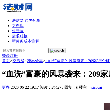
法财网 跨界分享
文档库
公开课
需求对接
新劳务成本测算
登录
注册
首页
>
交流群
>
跨界分享
>
“血洗”富豪的风暴袭来：209家房企
“血洗”富豪的风暴袭来：209
更多
2020-06-22 19:17
阅读：
24427
/ 回复：
0
楼主
：
xiaocai