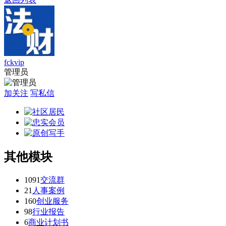
fckvip
管理员
加关注
写私信
其他模块
1091
交流群
21
人事案例
160
创业服务
98
行业报告
6
商业计划书