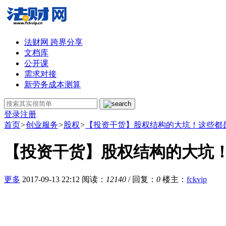
法财网 跨界分享
文档库
公开课
需求对接
新劳务成本测算
登录
注册
首页
>
创业服务
>
股权
>
【投资干货】股权结构的大坑！这些都是
【投资干货】股权结构的大坑
更多
2017-09-13 22:12
阅读：
12140
/ 回复：
0
楼主
：
fckvip