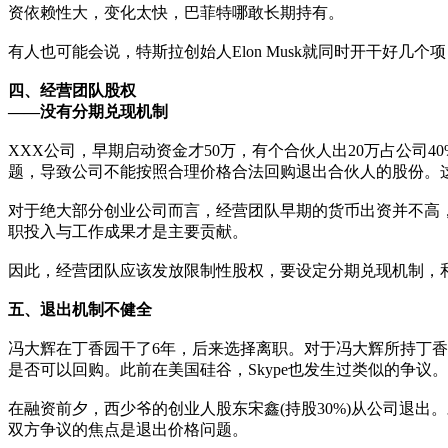
资依赖性大，变化太快，巴菲特哪敢长期持有。
有人也可能会说，特斯拉创始人Elon Musk就同时开干好几个项目
四、经营团队股权
——没有分期兑现机制
XXX公司，早期启动资金才50万，有个合伙人出20万占公
题，导致公司不能按照合理价格合法回购退出合伙人的股份。
对于绝大部分创业公司而言，经营团队早期的货币出资并不高
职投入与工作成果才是主要贡献。
因此，经营团队应该发放限制性股权，要设定分期兑现机制，和
五、退出机制不健全
冯大辉在丁香园干了6年，后来选择离职。对于冯大辉所持丁
是否可以回购。此前在美国硅谷，Skype也发生过类似的争议。
在融资前夕，西少爷的创业人股东宋鑫(持股30%)从公司退出。
双方争议的焦点是退出价格问题。