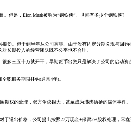
。但是，Elon Musk被称为“钢铁侠”。世间有多少个钢铁侠?
司40%股份。但干到半年从公司离职。由于没有约定分期兑现与回
这对长期投入的经营团队既不公平也不合理。
，很多三五十万就开干，早期货币出资只是解决了公司的启动资
全职服务期限挂钩(通常4年)。
香园期权的处理，双方争议很大，甚至成为沸沸扬扬的媒体事件
对于退出价格，公司提出按照27万现金+保留2%股权处理，宋鑫要